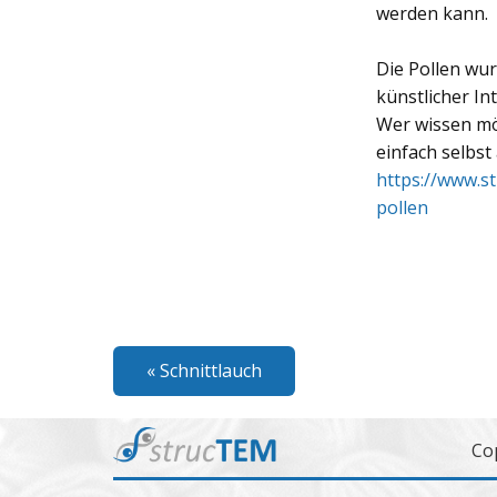
werden kann.
Die Pollen wu
künstlicher Int
Wer wissen möc
einfach selbs
https://www.s
pollen
Beitragsnavigation
« Schnittlauch
Co