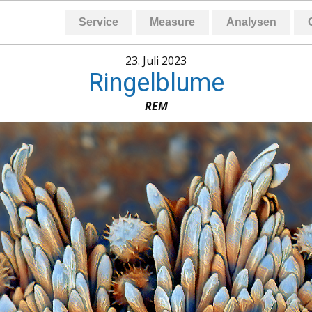
Service
Measure
Analysen
23. Juli 2023
Ringelblume
REM