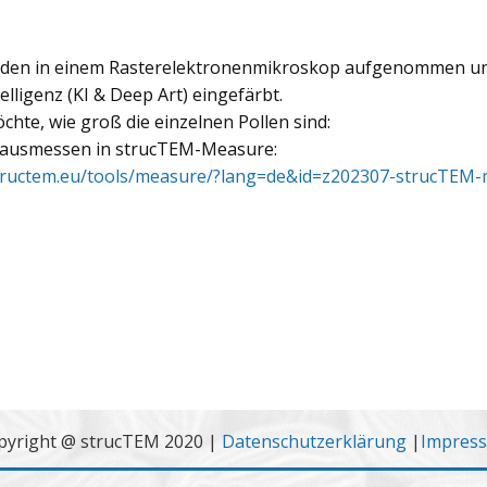
rden in einem Rasterelektronenmikroskop aufgenommen und
elligenz (KI & Deep Art) eingefärbt.
hte, wie groß die einzelnen Pollen sind:
t ausmessen in strucTEM-Measure:
tructem.eu/tools/measure/?lang=de&id=z202307-strucTEM-
pyright @ strucTEM 2020 |
Datenschutzerklärung
|
Impres