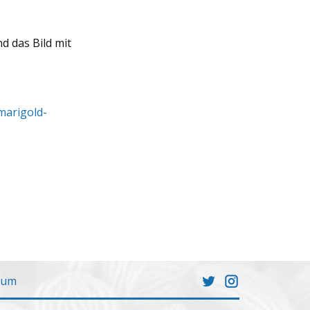
 das Bild mit
marigold-
sum