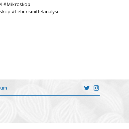
EM #Mikroskop
skop #Lebensmittelanalyse
sum