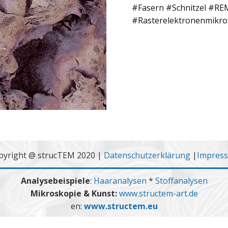
#Fasern #Schnitzel #R
#Rasterelektronenmikro
pyright @ strucTEM 2020 |
Datenschutzerklärung
|
Impres
Analysebeispiele
:
Haaranalysen
*
Stoffanalysen
Mikroskopie & Kunst:
www.structem-art.de
en:
www.structem.eu