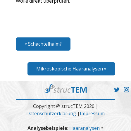
Wolle direkt überprüfen.“
Beitragsnavigation
« Schachtelhalm?
Mikroskopische Haaranalysen »
Copyright @ strucTEM 2020 |
Datenschutzerklärung
|
Impressum
Analysebeispiele
:
Haaranalysen
*